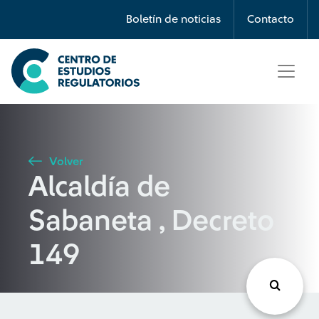
Búsqueda
Boletín de noticias
Contacto
Seleccione país
Tipo de artículo
Volver
Alcaldía de
Buscar
Sabaneta , Decreto
149