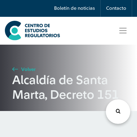
Búsqueda
Boletín de noticias
Contacto
Seleccione país
Tipo de artículo
Volver
Alcaldía de Santa
Buscar
Marta, Decreto 151