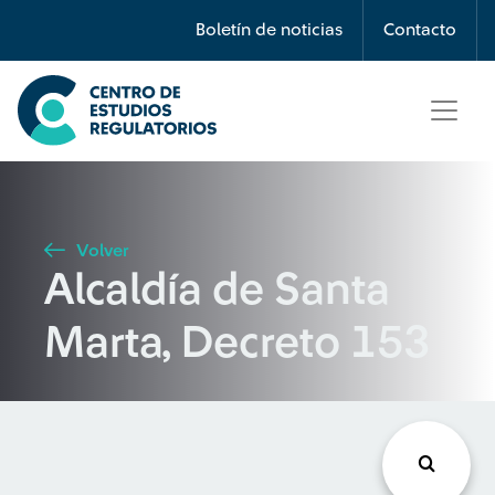
Búsqueda
Boletín de noticias
Contacto
Seleccione país
Tipo de artículo
Volver
Alcaldía de Santa
Buscar
Marta, Decreto 153