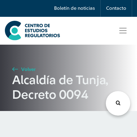
Búsqueda
Boletín de noticias
Contacto
Seleccione país
Tipo de artículo
Volver
Alcaldía de Tunja,
Buscar
Decreto 0094