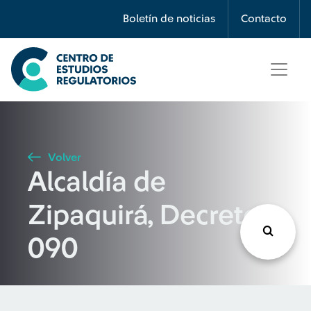
Búsqueda
Boletín de noticias
Contacto
Seleccione país
Tipo de artículo
Volver
Alcaldía de
Buscar
Zipaquirá, Decreto
090