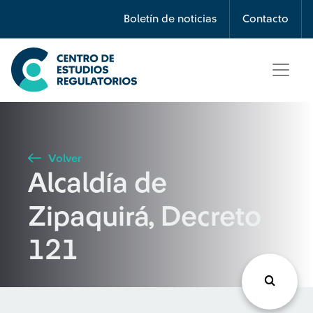
Búsqueda
Boletín de noticias
Contacto
Seleccione país
Tipo de artículo
Volver
Alcaldía de
Buscar
Zipaquirá, Decreto
121