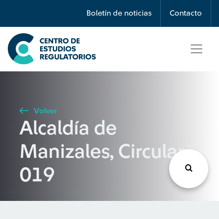
Búsqueda
Boletín de noticias
Contacto
Seleccione país
Tipo de artículo
Volver
Alcaldía de
Buscar
Manizales, Circular
019