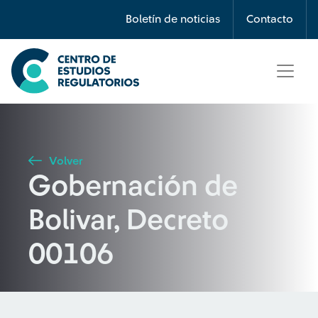
Búsqueda
Boletín de noticias
Contacto
Seleccione país
Tipo de artículo
Volver
Gobernación de
Buscar
Bolivar, Decreto
00106