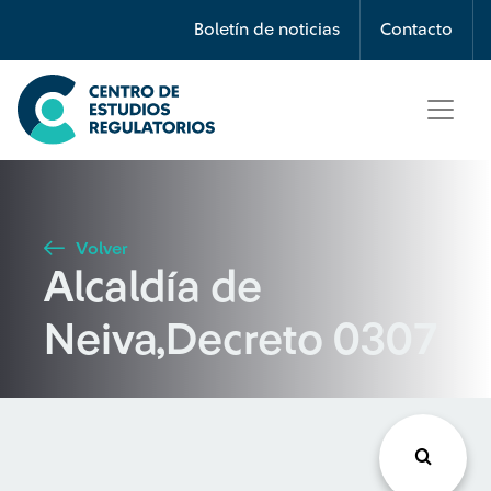
Búsqueda
Boletín de noticias
Contacto
Seleccione país
Tipo de artículo
Volver
Alcaldía de
Buscar
Neiva,Decreto 0307