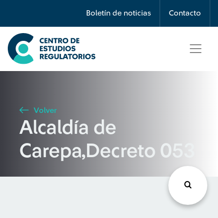
Búsqueda
Boletín de noticias
Contacto
Seleccione país
Tipo de artículo
Volver
Alcaldía de
Buscar
Carepa,Decreto 053