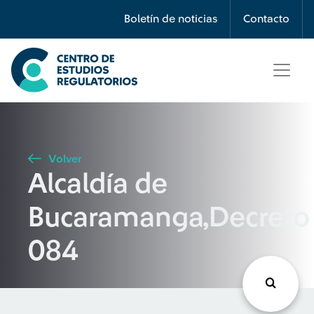
Búsqueda
Boletín de noticias
Contacto
Seleccione país
Tipo de artículo
Volver
Alcaldía de
Buscar
Bucaramanga,Decreto
084