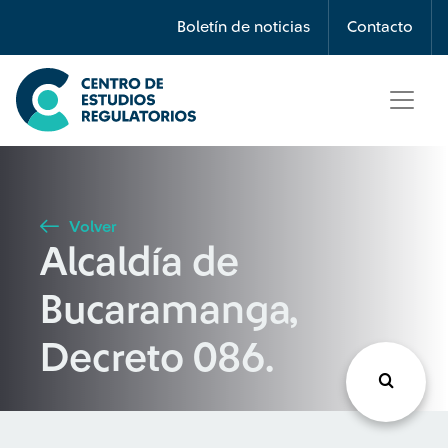
Búsqueda
Boletín de noticias
Contacto
Seleccione país
Tipo de artículo
Volver
Alcaldía de
Buscar
Bucaramanga,
Decreto 086.