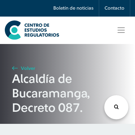
Búsqueda
Boletín de noticias
Contacto
Seleccione país
Tipo de artículo
Volver
Alcaldía de
Buscar
Bucaramanga,
Decreto 087.