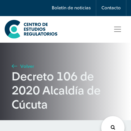
Búsqueda
Boletín de noticias
Contacto
Seleccione país
Tipo de artículo
Volver
Decreto 106 de
Buscar
2020 Alcaldía de
Cúcuta