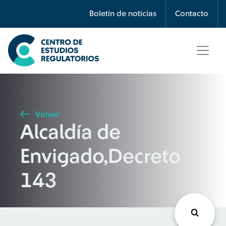
Búsqueda
Boletín de noticias
Contacto
Seleccione país
Tipo de artículo
Volver
Alcaldía de
Buscar
Envigado,Decreto
143