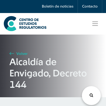
Búsqueda
Boletín de noticias
Contacto
Seleccione país
Tipo de artículo
Volver
Alcaldía de
Buscar
Envigado, Decreto
144