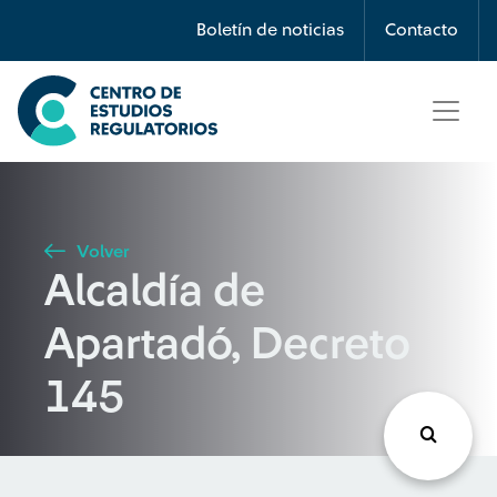
Búsqueda
Boletín de noticias
Contacto
Seleccione país
Tipo de artículo
Volver
Alcaldía de
Buscar
Apartadó, Decreto
145