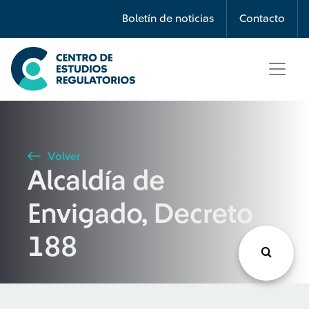
Búsqueda
Boletín de noticias
Contacto
Seleccione país
Tipo de artículo
Volver
Alcaldía de
Buscar
Envigado, Decreto
188