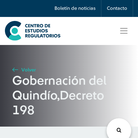
Búsqueda
Boletín de noticias
Contacto
Seleccione país
Tipo de artículo
Volver
Gobernación del
Buscar
Quindío,Decreto
198