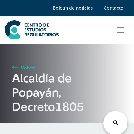
Búsqueda
Boletín de noticias
Contacto
Seleccione país
Tipo de artículo
Volver
Alcaldía de
Buscar
Popayán,
Decreto1805