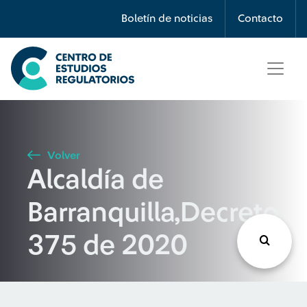
Búsqueda
Boletín de noticias
Contacto
Seleccione país
Tipo de artículo
Volver
Alcaldía de
Buscar
Barranquilla,Decreto
375 de 2020