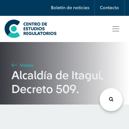
Búsqueda
Boletín de noticias
Contacto
Seleccione país
Tipo de artículo
Volver
Alcaldía de Itaguí,
Buscar
Decreto 509.