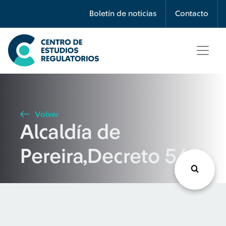
Búsqueda
Boletín de noticias
Contacto
Seleccione país
Tipo de artículo
Volver
Alcaldía de
Buscar
Pereira,Decreto 540