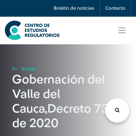
Búsqueda
Boletín de noticias
Contacto
Seleccione país
Tipo de artículo
Volver
Gobernación del
Buscar
Valle del
Cauca,Decreto 731
de 2020