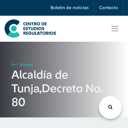
Búsqueda
Boletín de noticias
Contacto
Seleccione país
Tipo de artículo
Volver
Alcaldía de
Buscar
Tunja,Decreto No.
80