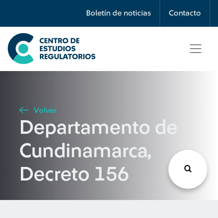
Búsqueda
Boletín de noticias
Contacto
Seleccione país
Tipo de artículo
Volver
Departamento de
Buscar
Cundinamarca,
Decreto 156