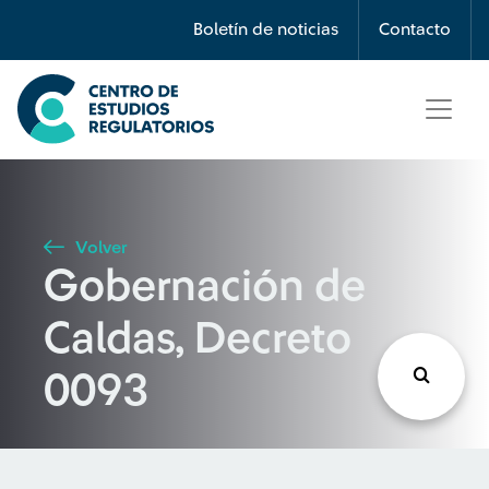
Búsqueda
Boletín de noticias
Contacto
Seleccione país
Tipo de artículo
Volver
Gobernación de
Buscar
Caldas, Decreto
0093