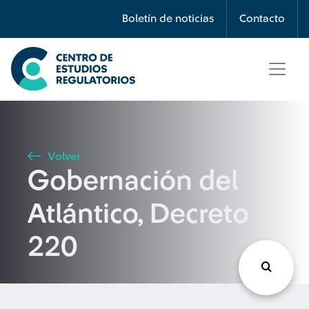
Búsqueda
Boletín de noticias
Contacto
Seleccione país
Tipo de artículo
Volver
Gobernación del
Buscar
Atlántico, Decreto
220