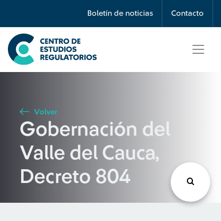
Búsqueda
Boletín de noticias
Contacto
Seleccione país
Tipo de artículo
Volver
Gobernación del
Buscar
Valle del Cauca,
Decreto 804