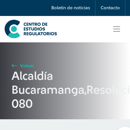
Búsqueda
Boletín de noticias
Contacto
Seleccione país
Tipo de artículo
Volver
Alcaldía
Buscar
Bucaramanga,Resoluc
080