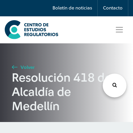
Búsqueda
Boletín de noticias
Contacto
Seleccione país
Tipo de artículo
Volver
Resolución 418 de
Buscar
Alcaldía de
Medellín