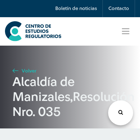
Búsqueda
Boletín de noticias
Contacto
Seleccione país
Tipo de artículo
Volver
Alcaldía de
Buscar
Manizales,Resolución
Nro. 035