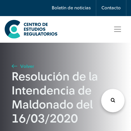
Búsqueda
Boletín de noticias
Contacto
Seleccione país
Tipo de artículo
Volver
Resolución de la
Buscar
Intendencia de
Maldonado del
16/03/2020