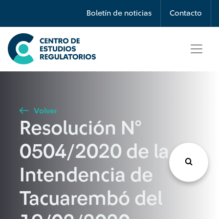
Búsqueda
Boletín de noticias
Contacto
Seleccione país
Tipo de artículo
Volver
Resolución N°
Buscar
0504/2020 de la
Intendencia de
Tacuarembó del