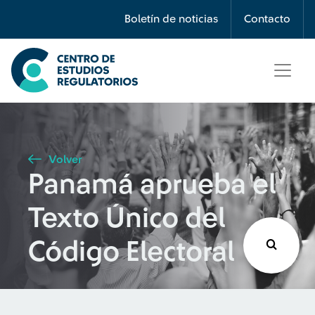
Búsqueda
Boletín de noticias
Contacto
Seleccione país
Tipo de artículo
Volver
Panamá aprueba el
Buscar
Texto Único del
Código Electoral