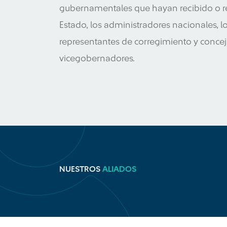
gubernamentales que hayan recibido o rec
Estado, los administradores nacionales, los
representantes de corregimiento y concej
vicegobernadores.
NUESTROS
ALIADOS