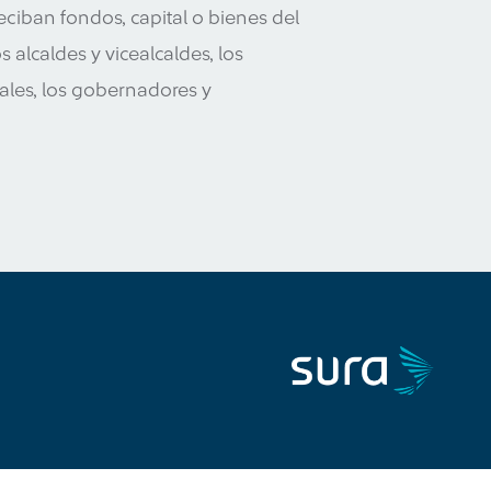
iban fondos, capital o bienes del
 alcaldes y vicealcaldes, los
ales, los gobernadores y