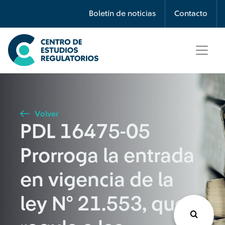
Búsqueda
Boletín de noticias
Contacto
Seleccione país
Tipo de artículo
Volver
PDL 16475-05
Buscar
Prorroga la entrada
en vigencia de la
ley N° 21.553, que