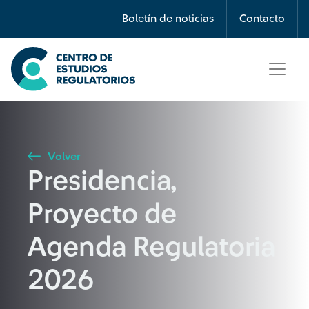
Búsqueda
Boletín de noticias
Contacto
Seleccione país
Tipo de artículo
Volver
Presidencia,
Buscar
Proyecto de
Agenda Regulatoria
2026