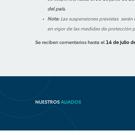
del país.
Nota:
Las suspensiones previstas serán i
en vigor de las medidas de protección p
Se reciben comentarios hasta el
14 de julio d
NUESTROS
ALIADOS