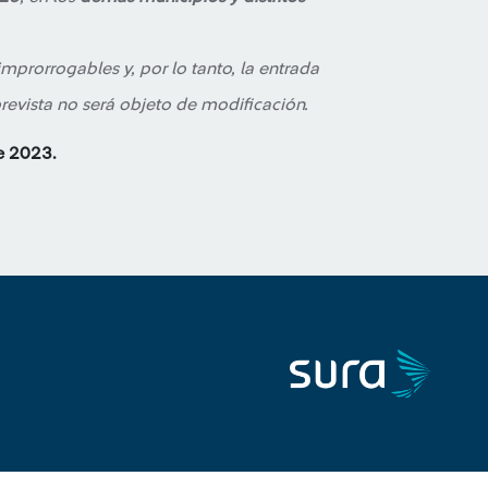
mprorrogables y, por lo tanto, la entrada
revista no será objeto de modificación.
e 2023.