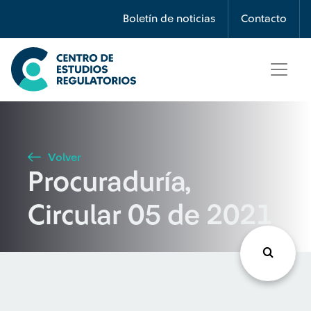
Búsqueda
Boletín de noticias
Contacto
Seleccione país
Tipo de artículo
Volver
Procuraduría,
Buscar
Circular 05 de 2021