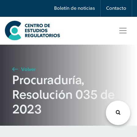
Búsqueda
Boletín de noticias
Contacto
Seleccione país
Tipo de artículo
Volver
Procuraduría,
Buscar
Resolución 035 de
2023