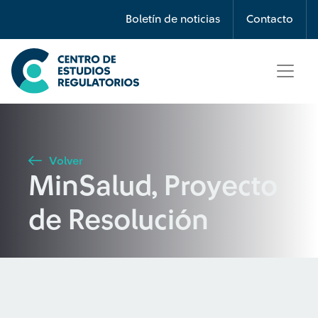
Búsqueda
Boletín de noticias
Contacto
Seleccione país
Tipo de artículo
Volver
MinSalud, Proyecto
Buscar
de Resolución