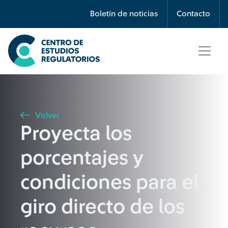
Búsqueda
Boletín de noticias
Contacto
Seleccione país
Tipo de artículo
Volver
Proyecta los
Buscar
porcentajes y
condiciones para el
giro directo de los