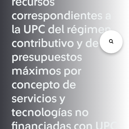
recursos
correspondientes a
la UPC del régimen
contributivo y de
presupuestos
máximos por
concepto de
servicios y
tecnologías no
financiadas con UPC