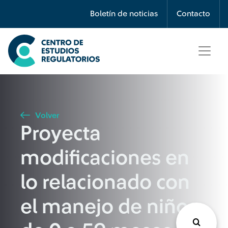
Búsqueda
Boletín de noticias
Contacto
Seleccione país
Tipo de artículo
Volver
Proyecta
Buscar
modificaciones en
lo relacionado con
el manejo de niños