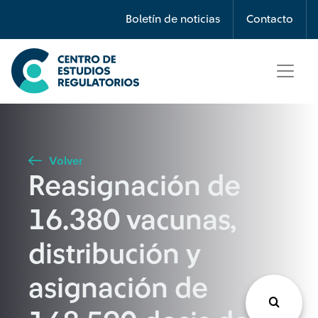
Búsqueda
Boletín de noticias
Contacto
Seleccione país
Tipo de artículo
Volver
Reasignación de
Buscar
16.380 vacunas,
distribución y
asignación de