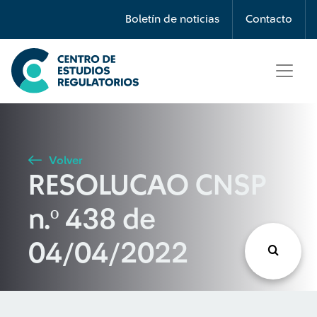
Búsqueda
Boletín de noticias
Contacto
Seleccione país
Tipo de artículo
Volver
RESOLUCAO CNSP
Buscar
n.º 438 de
04/04/2022