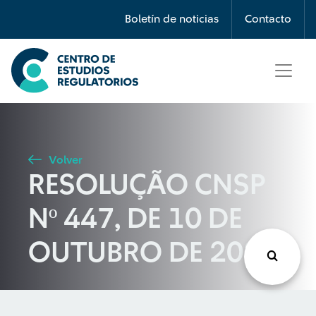
Búsqueda
Boletín de noticias
Contacto
Seleccione país
Tipo de artículo
Volver
RESOLUÇÃO CNSP
Buscar
Nº 447, DE 10 DE
OUTUBRO DE 2022