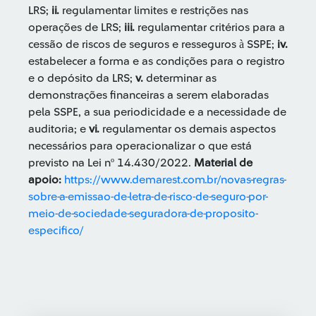
LRS;
ii.
regulamentar limites e restrições nas
operações de LRS;
iii.
regulamentar critérios para a
cessão de riscos de seguros e resseguros à SSPE;
iv.
estabelecer a forma e as condições para o registro
e o depósito da LRS;
v.
determinar as
demonstrações financeiras a serem elaboradas
pela SSPE, a sua periodicidade e a necessidade de
auditoria; e
vi.
regulamentar os demais aspectos
necessários para operacionalizar o que está
previsto na Lei nº 14.430/2022.
Material de
apoio:
https://www.demarest.com.br/novas-regras-
sobre-a-emissao-de-letra-de-risco-de-seguro-por-
meio-de-sociedade-seguradora-de-proposito-
especifico/