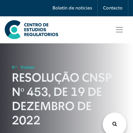
Búsqueda
Boletín de noticias
Contacto
Seleccione país
Tipo de artículo
Volver
RESOLUÇÃO CNSP
Buscar
Nº 453, DE 19 DE
DEZEMBRO DE
2022