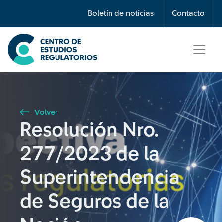
Búsqueda
Boletín de noticias
Contacto
Seleccione país
Tipo de artículo
Volver
Resolución Nro.
Buscar
277/2023 de la
Superintendencia
de Seguros de la