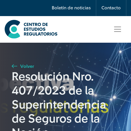
Búsqueda
Boletín de noticias
Contacto
Seleccione país
Tipo de artículo
Volver
Resolución Nro.
Buscar
407/2023 de la
Superintendencia
de Seguros de la